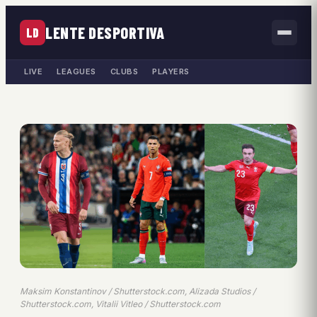
LENTE DESPORTIVA
LD
LIVE
LEAGUES
CLUBS
PLAYERS
Maksim Konstantinov / Shutterstock.com, Alizada Studios /
Shutterstock.com, Vitalii Vitleo / Shutterstock.com