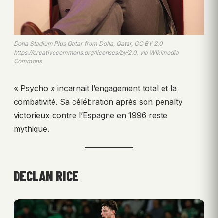
Doha Stadium Plus Qatar from Doha, Qatar, CC BY 2.0
https://creativecommons.org/licenses/by/2.0, via Wikimedia
Commons
« Psycho » incarnait l’engagement total et la
combativité. Sa célébration après son penalty
victorieux contre l’Espagne en 1996 reste
mythique.
DECLAN RICE