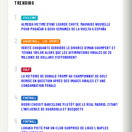
TRENDING
CYCLISME
ALMEIDA VICTIME D’UNE LOURDE CHUTE: MAUVAISE NOUVELLE
POUR POGAČAR À DEUX SEMAINES DE LA VUELTA A ESPAÑA
BASKETBALL
, 
LES SPORTS
VÉRITÉ CHOQUANTE DERRIÈRE LE DIVORCE D’IMAN SHUMPERT ET
TEYANA TAYLOR ALORS QUE LES AFFIRMATIONS VIRALES DE 25
MILLIONS DE DOLLARS S’EFFONDRENT
GOLF
LA VICTOIRE DE DONALD TRUMP AU CHAMPIONNAT DE GOLF
REMISE EN QUESTION APRÈS DES IMAGES VIRALES ET UNE
CONDAMNATION PÉNALE
FOOTBALL
RODRI CHOISIT BARCELONE PLUTÔT QUE LE REAL MADRID, CITANT
L’INFLUENCE DE GUARDIOLA ET BUSQUETS
FOOTBALL
LUKAKU PISTÉ PAR UN CLUB SURPRISE DE LIGUE 1, NAPLES