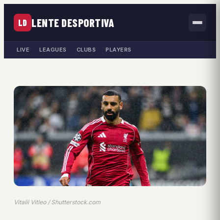
LENTE DESPORTIVA
LD
LIVE
LEAGUES
CLUBS
PLAYERS
Vitalii Vitleo / Shutterstock.com