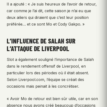
Il a ajouté : « Je suis heureux de l’avoir de retour,
car comme je l’ai dit, cette saison je n’ai eu que
deux ailiers qui diraient que c’est leur position
préférée… et ce sont Mo et Cody Gakpo. »
L’INFLUENCE DE SALAH SUR
L’ATTAQUE DE LIVERPOOL
Slot a également souligné l’importance de Salah
dans le rendement offensif de Liverpool, en
particulier lors des périodes où il était absent.
Selon Liverpool.com, l’équipe se créait des
occasions mais peinait à les concrétiser.
« Avoir Mo de retour est bien sûr utile, car en son
absence nous avons créé beaucoup d’occasions