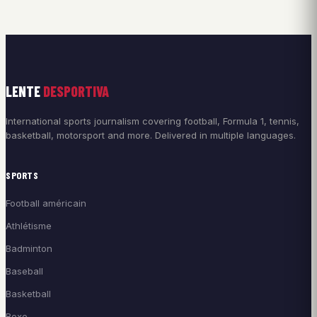
LENTE
DESPORTIVA
International sports journalism covering football, Formula 1, tennis,
basketball, motorsport and more. Delivered in multiple languages.
SPORTS
Football américain
Athlétisme
Badminton
Baseball
Basketball
Boxe