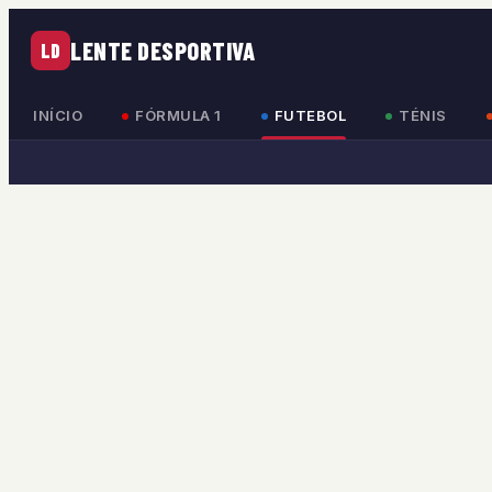
LENTE DESPORTIVA
LD
INÍCIO
FÓRMULA 1
FUTEBOL
TÉNIS