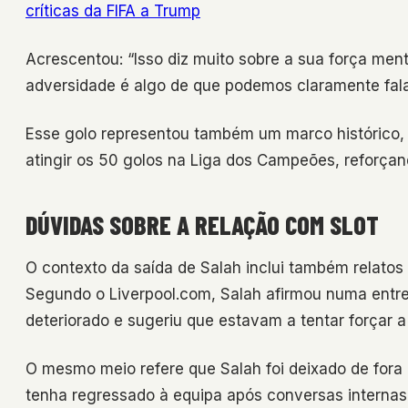
críticas da FIFA a Trump
Acrescentou: “Isso diz muito sobre a sua força men
adversidade é algo de que podemos claramente fala
Esse golo representou também um marco histórico, j
atingir os 50 golos na Liga dos Campeões, reforçan
DÚVIDAS SOBRE A RELAÇÃO COM SLOT
O contexto da saída de Salah inclui também relatos 
Segundo o Liverpool.com, Salah afirmou numa entre
deteriorado e sugeriu que estavam a tentar forçar a
O mesmo meio refere que Salah foi deixado de fora 
tenha regressado à equipa após conversas internas