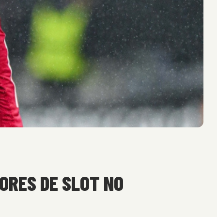
ORES DE SLOT NO