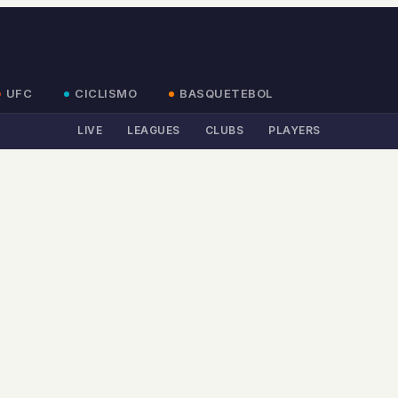
UFC
CICLISMO
BASQUETEBOL
LIVE
LEAGUES
CLUBS
PLAYERS