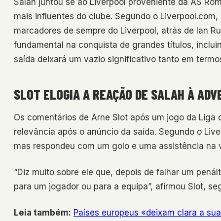
Salah juntou se ao Liverpool proveniente da AS Ro
mais influentes do clube. Segundo o Liverpool.com, 
marcadores de sempre do Liverpool, atrás de Ian 
fundamental na conquista de grandes títulos, incl
saída deixará um vazio significativo tanto em term
SLOT ELOGIA A REAÇÃO DE SALAH À ADV
Os comentários de Arne Slot após um jogo da Liga
relevância após o anúncio da saída. Segundo o Liver
mas respondeu com um golo e uma assistência na vi
“Diz muito sobre ele que, depois de falhar um penált
para um jogador ou para a equipa”, afirmou Slot, se
Leia também:
Países europeus «deixam clara a sua