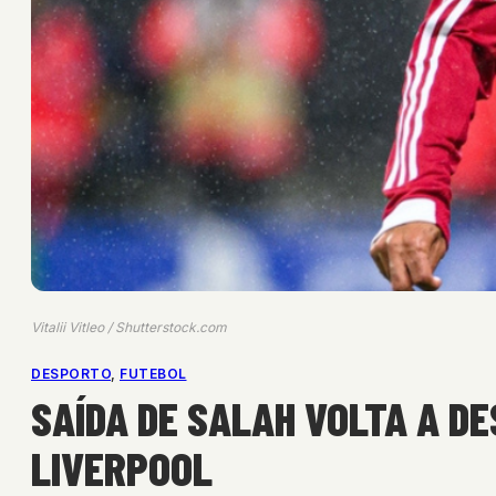
Vitalii Vitleo / Shutterstock.com
DESPORTO
, 
FUTEBOL
SAÍDA DE SALAH VOLTA A D
LIVERPOOL