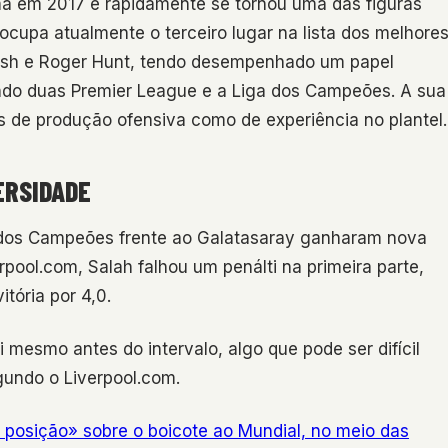
ma em 2017 e rapidamente se tornou uma das figuras
ocupa atualmente o terceiro lugar na lista dos melhore
Rush e Roger Hunt, tendo desempenhado um papel
uindo duas Premier League e a Liga dos Campeões. A sua
os de produção ofensiva como de experiência no plantel.
ERSIDADE
 dos Campeões frente ao Galatasaray ganharam nova
pool.com, Salah falhou um penálti na primeira parte,
tória por 4,0.
i mesmo antes do intervalo, algo que pode ser difícil
gundo o Liverpool.com.
 posição» sobre o boicote ao Mundial, no meio das