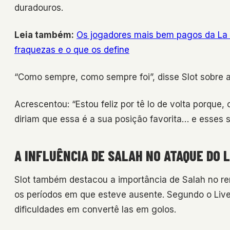
duradouros.
Leia também:
Os jogadores mais bem pagos da La li
fraquezas e o que os define
“Como sempre, como sempre foi”, disse Slot sobre a
Acrescentou: “Estou feliz por tê lo de volta porque
diriam que essa é a sua posição favorita… e esses 
A INFLUÊNCIA DE SALAH NO ATAQUE DO 
Slot também destacou a importância de Salah no re
os períodos em que esteve ausente. Segundo o Live
dificuldades em convertê las em golos.