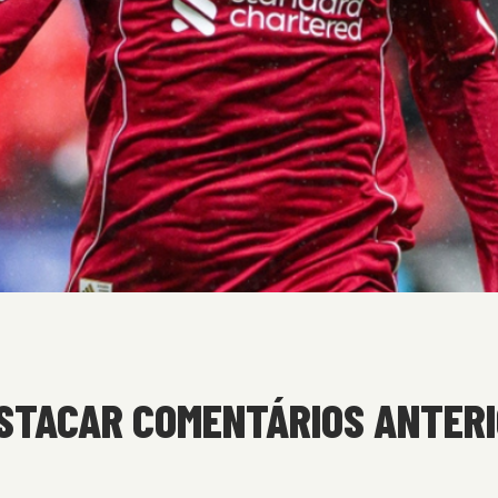
ESTACAR COMENTÁRIOS ANTERI