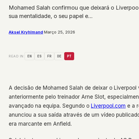
Mohamed Salah confirmou que deixará o Liverpool 
sua mentalidade, o seu papel e…
Aksel Kryhlmand
·
Março 25, 2026
READ IN:
EN
ES
FR
DE
PT
A decisão de Mohamed Salah de deixar o Liverpool 
anteriormente pelo treinador Arne Slot, especialment
avançado na equipa. Segundo o
Liverpool.com
e a r
anunciou a sua saída através de um vídeo publicado
era marcante em Anfield.