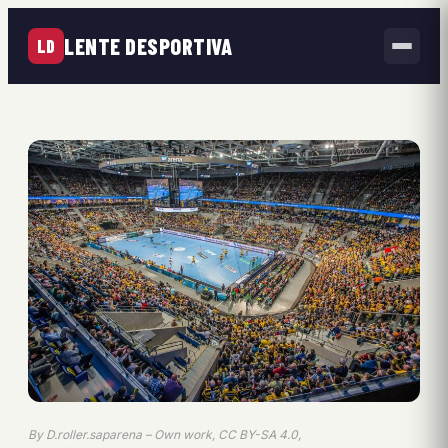
LENTE DESPORTIVA
LD
By D.roller.saparena – Own work, CC BY-SA 4.0,