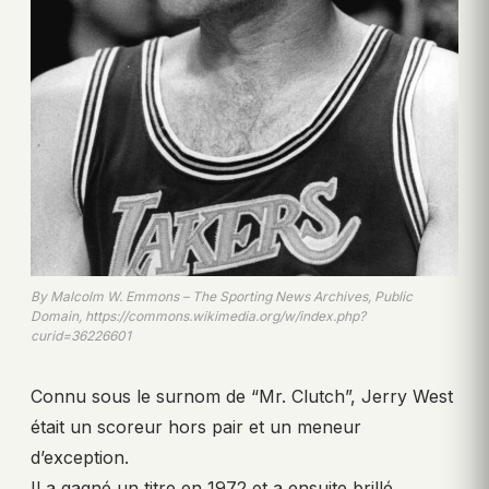
By Malcolm W. Emmons – The Sporting News Archives, Public
Domain, https://commons.wikimedia.org/w/index.php?
curid=36226601
Connu sous le surnom de “Mr. Clutch”, Jerry West
était un scoreur hors pair et un meneur
d’exception.
Il a gagné un titre en 1972 et a ensuite brillé