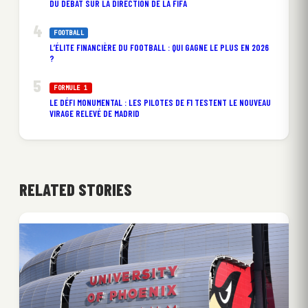
DU DÉBAT SUR LA DIRECTION DE LA FIFA
FOOTBALL
L’ÉLITE FINANCIÈRE DU FOOTBALL : QUI GAGNE LE PLUS EN 2026
?
FORMULE 1
LE DÉFI MONUMENTAL : LES PILOTES DE F1 TESTENT LE NOUVEAU
VIRAGE RELEVÉ DE MADRID
RELATED STORIES