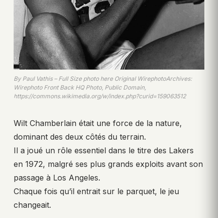
By Paul Vathis – Full Size photo here Original WirephotoArchives:
Wirephoto Front Back HQ Photo, Public Domain,
https://commons.wikimedia.org/w/index.php?curid=159063512
Wilt Chamberlain était une force de la nature,
dominant des deux côtés du terrain.
Il a joué un rôle essentiel dans le titre des Lakers
en 1972, malgré ses plus grands exploits avant son
passage à Los Angeles.
Chaque fois qu’il entrait sur le parquet, le jeu
changeait.