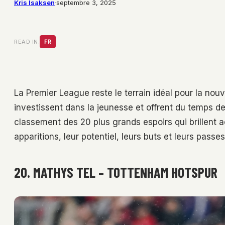
Kris Isaksen
·
septembre 3, 2025
READ IN:
FR
La Premier League reste le terrain idéal pour la nouv
investissent dans la jeunesse et offrent du temps de
classement des 20 plus grands espoirs qui brillent ac
apparitions, leur potentiel, leurs buts et leurs passe
20. MATHYS TEL – TOTTENHAM HOTSPUR