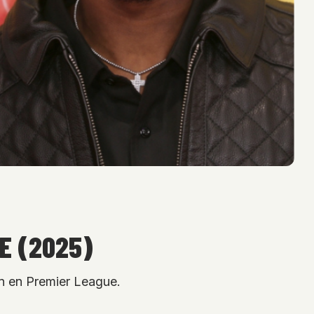
E (2025)
on en Premier League.