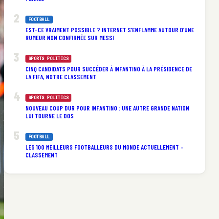
FOOTBALL
EST-CE VRAIMENT POSSIBLE ? INTERNET S’ENFLAMME AUTOUR D’UNE
RUMEUR NON CONFIRMÉE SUR MESSI
SPORTS POLITICS
CINQ CANDIDATS POUR SUCCÉDER À INFANTINO À LA PRÉSIDENCE DE
LA FIFA, NOTRE CLASSEMENT
SPORTS POLITICS
NOUVEAU COUP DUR POUR INFANTINO : UNE AUTRE GRANDE NATION
LUI TOURNE LE DOS
FOOTBALL
LES 100 MEILLEURS FOOTBALLEURS DU MONDE ACTUELLEMENT –
CLASSEMENT