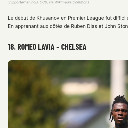
Supporterhéninois, CC0, via Wikimedia Commons
Le début de Khusanov en Premier League fut difficil
En apprenant aux côtés de Ruben Dias et John Stones
18. ROMEO LAVIA – CHELSEA