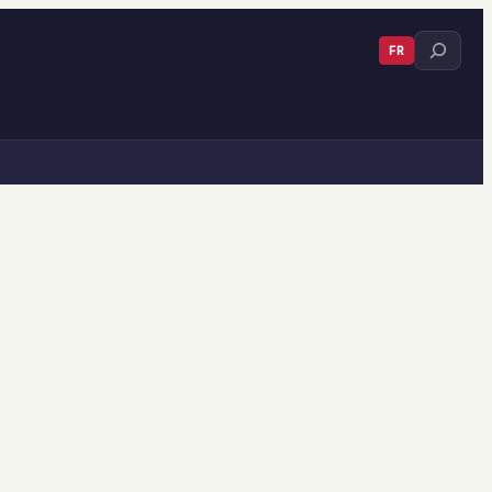
Recherc
FR