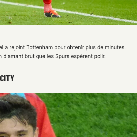
 a rejoint Tottenham pour obtenir plus de minutes.
 diamant brut que les Spurs espèrent polir.
 CITY