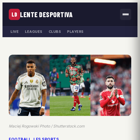
LENTE DESPORTIVA
LD
LIVE
LEAGUES
CLUBS
PLAYERS
Maciej Rogowski Photo / Shutterstock.com
FOOTBALL
, 
LES SPORTS