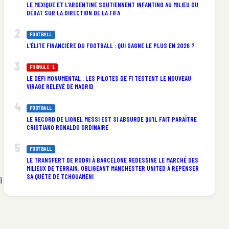
LE MEXIQUE ET L’ARGENTINE SOUTIENNENT INFANTINO AU MILIEU DU
DÉBAT SUR LA DIRECTION DE LA FIFA
FOOTBALL
L’ÉLITE FINANCIÈRE DU FOOTBALL : QUI GAGNE LE PLUS EN 2026 ?
FORMULE 1
LE DÉFI MONUMENTAL : LES PILOTES DE F1 TESTENT LE NOUVEAU
VIRAGE RELEVÉ DE MADRID
FOOTBALL
LE RECORD DE LIONEL MESSI EST SI ABSURDE QU’IL FAIT PARAÎTRE
CRISTIANO RONALDO ORDINAIRE
FOOTBALL
LE TRANSFERT DE RODRI À BARCELONE REDESSINE LE MARCHÉ DES
MILIEUX DE TERRAIN, OBLIGEANT MANCHESTER UNITED À REPENSER
SA QUÊTE DE TCHOUAMÉNI
i