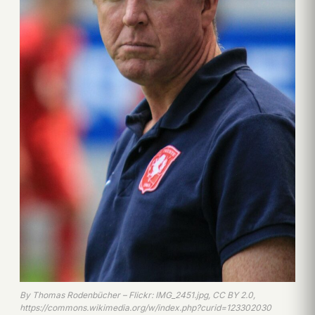
By Thomas Rodenbücher – Flickr: IMG_2451.jpg, CC BY 2.0,
https://commons.wikimedia.org/w/index.php?curid=123302030