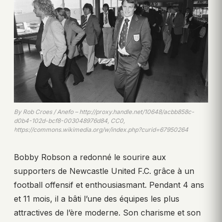
By Rob Croes / Anefo – http://proxy.handle.net/10648/acbb858c-
d0b4-102d-bcf8-003048976d84, CC0,
https://commons.wikimedia.org/w/index.php?curid=67950264
Bobby Robson a redonné le sourire aux
supporters de Newcastle United F.C. grâce à un
football offensif et enthousiasmant. Pendant 4 ans
et 11 mois, il a bâti l’une des équipes les plus
attractives de l’ère moderne. Son charisme et son