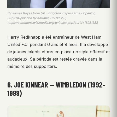
By James Boyes from UK – Brighton v Spurs Amex Opening
30/7/11Uploaded by Kafuffle, CC BY 2.0,
https://commons.wikimedia.org/w/index.php?curid=18281683
Harry Redknapp a été entraîneur de West Ham
United F.C. pendant 6 ans et 9 mois. Il a développé
de jeunes talents et mis en place un style offensif et
audacieux. Sa période est restée gravée dans la
mémoire des supporters.
6. JOE KINNEAR — WIMBLEDON (1992–
1999)