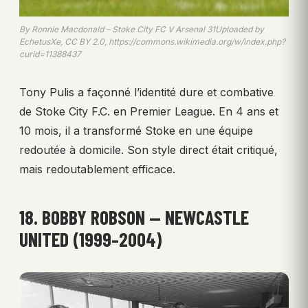
By Ronnie Macdonald – Stoke City FC V Arsenal 31Uploaded by
EchetusXe, CC BY 2.0, https://commons.wikimedia.org/w/index.php?
curid=11388437
Tony Pulis a façonné l’identité dure et combative
de Stoke City F.C. en Premier League. En 4 ans et
10 mois, il a transformé Stoke en une équipe
redoutée à domicile. Son style direct était critiqué,
mais redoutablement efficace.
18. BOBBY ROBSON — NEWCASTLE
UNITED (1999–2004)