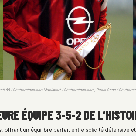
nti 88 / Shutterstock.comMaxisport / Shutterstock.com, Paolo Bona / Shutterst
EURE ÉQUIPE 3-5-2 DE L’HISTO
offrant un équilibre parfait entre solidité défensive et