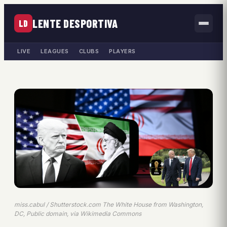
LENTE DESPORTIVA
LD
LIVE
LEAGUES
CLUBS
PLAYERS
miss.cabul / Shutterstock.com The White House from Washington,
DC, Public domain, via Wikimedia Commons