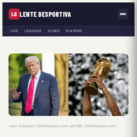
LENTE DESPORTIVA
LD
LIVE
LEAGUES
CLUBS
PLAYERS
Joey Sussman / Shutterstock.com, ph.FAB / Shutterstock.com