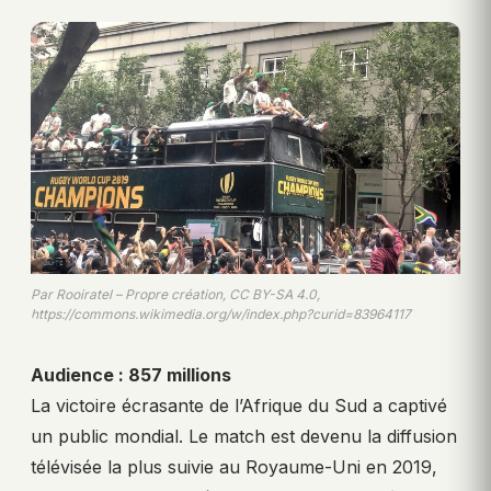
Par Rooiratel – Propre création, CC BY-SA 4.0,
https://commons.wikimedia.org/w/index.php?curid=83964117
Audience : 857 millions
La victoire écrasante de l’Afrique du Sud a captivé
un public mondial. Le match est devenu la diffusion
télévisée la plus suivie au Royaume-Uni en 2019,