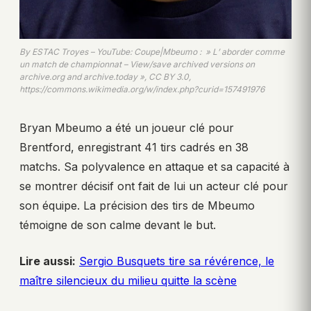
By ESTAC Troyes – YouTube: Coupe|Mbeumo : » L’ aborder comme
un match de championnat – View/save archived versions on
archive.org and archive.today », CC BY 3.0,
https://commons.wikimedia.org/w/index.php?curid=157491976
Bryan Mbeumo a été un joueur clé pour
Brentford, enregistrant 41 tirs cadrés en 38
matchs. Sa polyvalence en attaque et sa capacité à
se montrer décisif ont fait de lui un acteur clé pour
son équipe. La précision des tirs de Mbeumo
témoigne de son calme devant le but.
Lire aussi:
Sergio Busquets tire sa révérence, le
maître silencieux du milieu quitte la scène