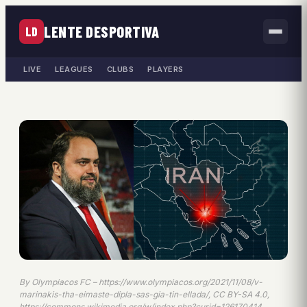
LENTE DESPORTIVA
LD
LIVE
LEAGUES
CLUBS
PLAYERS
By Olympiacos FC – https://www.olympiacos.org/2021/11/08/v-
marinakis-tha-eimaste-dipla-sas-gia-tin-ellada/, CC BY-SA 4.0,
https://commons.wikimedia.org/w/index.php?curid=126170414