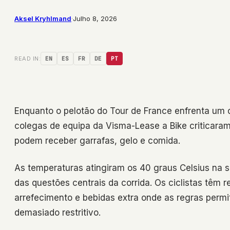
Aksel Kryhlmand
·
Julho 8, 2026
READ IN:
EN
ES
FR
DE
PT
Enquanto o pelotão do Tour de France enfrenta um 
colegas de equipa da Visma-Lease a Bike criticara
podem receber garrafas, gelo e comida.
As temperaturas atingiram os 40 graus Celsius na 
das questões centrais da corrida. Os ciclistas têm r
arrefecimento e bebidas extra onde as regras permi
demasiado restritivo.