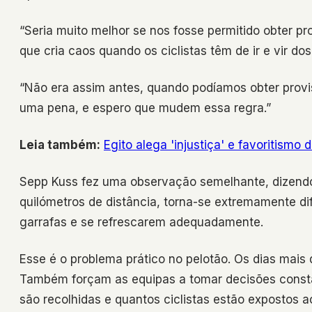
“Seria muito melhor se nos fosse permitido obter p
que cria caos quando os ciclistas têm de ir e vir do
“Não era assim antes, quando podíamos obter provi
uma pena, e espero que mudem essa regra.”
Leia também:
Egito alega 'injustiça' e favoritism
Sepp Kuss fez uma observação semelhante, dizendo 
quilómetros de distância, torna-se extremamente dif
garrafas e se refrescarem adequadamente.
Esse é o problema prático no pelotão. Os dias mais
Também forçam as equipas a tomar decisões consta
são recolhidas e quantos ciclistas estão expostos 