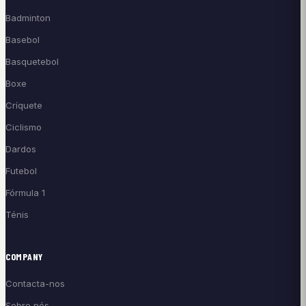
Badminton
Basebol
Basquetebol
Boxe
Críquete
Ciclismo
Dardos
Futebol
Fórmula 1
Ténis
COMPANY
Contacta-nos
Sobre nós