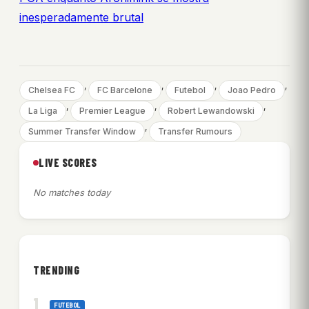
inesperadamente brutal
, 
, 
, 
, 
Chelsea FC
FC Barcelone
Futebol
Joao Pedro
, 
, 
, 
La Liga
Premier League
Robert Lewandowski
, 
Summer Transfer Window
Transfer Rumours
LIVE SCORES
No matches today
TRENDING
FUTEBOL