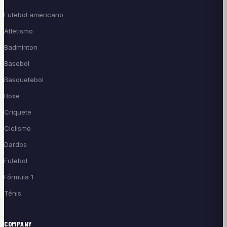
Futebol americano
Atletismo
Badminton
Basebol
Basquetebol
Boxe
Críquete
Ciclismo
Dardos
Futebol
Fórmula 1
Ténis
COMPANY