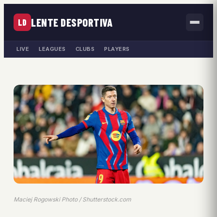
LENTE DESPORTIVA
LD
LIVE
LEAGUES
CLUBS
PLAYERS
Maciej Rogowski Photo / Shutterstock.com