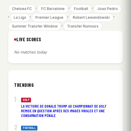
, 
, 
, 
Chelsea FC
FC Barcelone
Football
Joao Pedro
, 
, 
, 
, 
La Liga
Premier League
Robert Lewandowski
, 
Summer Transfer Window
Transfer Rumours
LIVE SCORES
No matches today
TRENDING
GOLF
LA VICTOIRE DE DONALD TRUMP AU CHAMPIONNAT DE GOLF
REMISE EN QUESTION APRÈS DES IMAGES VIRALES ET UNE
CONDAMNATION PÉNALE
FOOTBALL