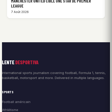
MANCHESTER UNITED CIBLE UNE STAR DE PREMIER
LEAGUE
7 Août 2026
LENTE
DESPORTIVA
International sports journalism covering football, Formula 1, tennis,
basketball, motorsport and more. Delivered in multiple languages.
SPORTS
Football américain
Athlétisme