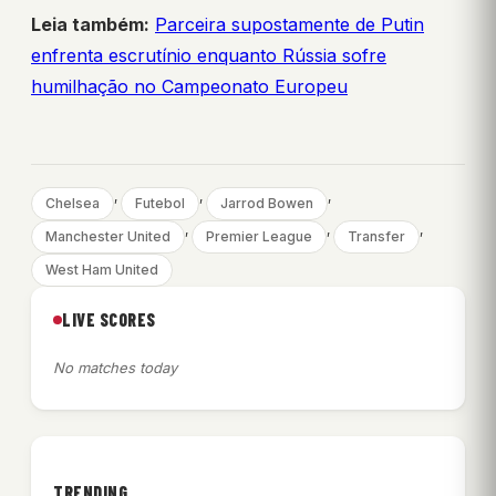
Leia também:
Parceira supostamente de Putin
enfrenta escrutínio enquanto Rússia sofre
humilhação no Campeonato Europeu
, 
, 
, 
Chelsea
Futebol
Jarrod Bowen
, 
, 
, 
Manchester United
Premier League
Transfer
West Ham United
LIVE SCORES
No matches today
TRENDING