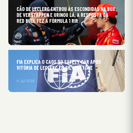
CÃO DE LECLERC ENTROU ÀS ESCONDIDAS NA BOX
DE VERSTAPPEN E URINOU LÁ, A RESPOSTA DA
RED BULL FEZ A FÓRMULA 1 RIR
30 Jul 2026
FIA EXPLICA O CAOS DO SAFETY CAR APÓS
VITÓRIA DE LECLERC EM SILVERSTONE
6 Jul 2026