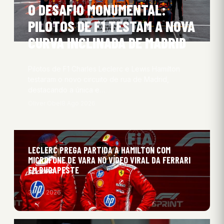
O DESAFIO MONUMENTAL:
PILOTOS DE F1 TESTAM A NOVA
CURVA INCLINADA DE MADRID
Pilotos de F1 Charles Leclerc e Lewis Hamilton
testaram o novo circuito de rua de Madrid,
destacando a única e…
Oliver Obel
8 Ago 2026
LECLERC PREGA PARTIDA A HAMILTON COM
MICROFONE DE VARA NO VÍDEO VIRAL DA FERRARI
EM BUDAPESTE
31 Jul 2026