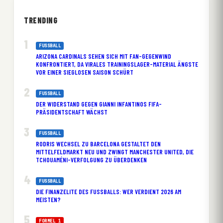
TRENDING
FUSSBALL
ARIZONA CARDINALS SEHEN SICH MIT FAN-GEGENWIND
KONFRONTIERT, DA VIRALES TRAININGSLAGER-MATERIAL ÄNGSTE
VOR EINER SIEGLOSEN SAISON SCHÜRT
FUSSBALL
DER WIDERSTAND GEGEN GIANNI INFANTINOS FIFA-
PRÄSIDENTSCHAFT WÄCHST
FUSSBALL
RODRIS WECHSEL ZU BARCELONA GESTALTET DEN
MITTELFELDMARKT NEU UND ZWINGT MANCHESTER UNITED, DIE
TCHOUAMÉNI-VERFOLGUNG ZU ÜBERDENKEN
FUSSBALL
DIE FINANZELITE DES FUSSBALLS: WER VERDIENT 2026 AM M
EISTEN?
FORMEL 1