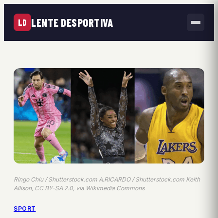
LENTE DESPORTIVA
LD
Ringo Chiu / Shutterstock.com A.RICARDO / Shutterstock.com Keith
Allison, CC BY-SA 2.0, via Wikimedia Commons
SPORT