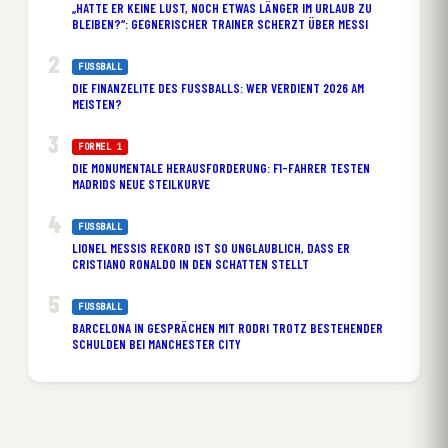
„HATTE ER KEINE LUST, NOCH ETWAS LÄNGER IM URLAUB ZU
BLEIBEN?“: GEGNERISCHER TRAINER SCHERZT ÜBER MESSI
FUSSBALL
DIE FINANZELITE DES FUSSBALLS: WER VERDIENT 2026 AM M
EISTEN?
FORMEL 1
DIE MONUMENTALE HERAUSFORDERUNG: F1-FAHRER TESTEN
MADRIDS NEUE STEILKURVE
FUSSBALL
LIONEL MESSIS REKORD IST SO UNGLAUBLICH, DASS ER
CRISTIANO RONALDO IN DEN SCHATTEN STELLT
FUSSBALL
BARCELONA IN GESPRÄCHEN MIT RODRI TROTZ BESTEHENDER
SCHULDEN BEI MANCHESTER CITY