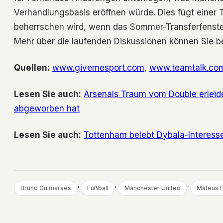
Verhandlungsbasis eröffnen würde. Dies fügt einer T
beherrschen wird, wenn das Sommer-Transferfenster
Mehr über die laufenden Diskussionen können Sie b
Quellen:
www.givemesport.com
,
www.teamtalk.co
Lesen Sie auch:
Arsenals Traum vom Double erleid
abgeworben hat
Lesen Sie auch:
Tottenham belebt Dybala-Interess
, 
, 
, 
Bruno Guimaraes
Fußball
Manchester United
Mateus 