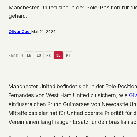
Manchester United sind in der Pole-Position für di
gehan…
Oliver Obel
·
Mai 21, 2026
READ IN:
EN
ES
FR
DE
PT
Manchester United befindet sich in der Pole-Position
Fernandes von West Ham United zu sichern, wie
Gi
einflussreichen Bruno Guimaraes von Newcastle Uni
Mittelfeldspieler hat für United oberste Priorität f
Verein einen langfristigen Ersatz für den brasiliani