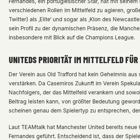
Fernandes, ein portugiesischer Star, hat mit seinem u
verschiedenen Rollen im Mittelfeld zu agieren, gro
Twitter) als ‚Elite‘ und sogar als ‚Klon des Newcast
sein Profil zu der dynamischen Präsenz, die Manche
insbesondere mit Blick auf die Champions League.
UNITEDS PRIORITÄT IM MITTELFELD FÜ
Der Verein aus Old Trafford hat kein Geheimnis aus 
verstärken. Da Casemiros Zukunft im Verein Spekulati
Nachfolgers, der das Mittelfeld verankern und sowoh
Beitrag leisten kann, von größter Bedeutung geworde
scheinen genau dem Spielertyp zu entsprechen, den 
Laut TEAMtalk hat Manchester United bereits neue
Fernandes geführt. Entscheidend ist, dass der Spieler