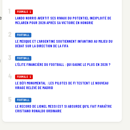
FORMULE 1
e
LANDO NORRIS AVERTIT SES RIVAUX DU POTENTIEL INEXPLOITÉ DE
MCLAREN POUR 2026 APRÈS SA VICTOIRE EN HONGRIE
FOOTBALL
LE MEXIQUE ET L’ARGENTINE SOUTIENNENT INFANTINO AU MILIEU DU
DÉBAT SUR LA DIRECTION DE LA FIFA
FOOTBALL
u
L’ÉLITE FINANCIÈRE DU FOOTBALL : QUI GAGNE LE PLUS EN 2026 ?
FORMULE 1
LE DÉFI MONUMENTAL : LES PILOTES DE F1 TESTENT LE NOUVEAU
VIRAGE RELEVÉ DE MADRID
FOOTBALL
LE RECORD DE LIONEL MESSI EST SI ABSURDE QU’IL FAIT PARAÎTRE
CRISTIANO RONALDO ORDINAIRE