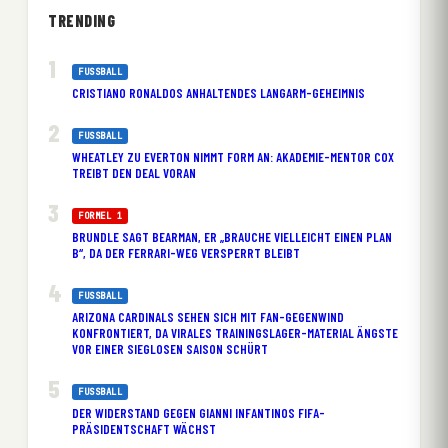
TRENDING
FUSSBALL
CRISTIANO RONALDOS ANHALTENDES LANGARM-GEHEIMNIS
FUSSBALL
WHEATLEY ZU EVERTON NIMMT FORM AN: AKADEMIE-MENTOR COX
TREIBT DEN DEAL VORAN
FORMEL 1
BRUNDLE SAGT BEARMAN, ER „BRAUCHE VIELLEICHT EINEN PLAN
B“, DA DER FERRARI-WEG VERSPERRT BLEIBT
FUSSBALL
ARIZONA CARDINALS SEHEN SICH MIT FAN-GEGENWIND
KONFRONTIERT, DA VIRALES TRAININGSLAGER-MATERIAL ÄNGSTE
VOR EINER SIEGLOSEN SAISON SCHÜRT
FUSSBALL
DER WIDERSTAND GEGEN GIANNI INFANTINOS FIFA-
PRÄSIDENTSCHAFT WÄCHST