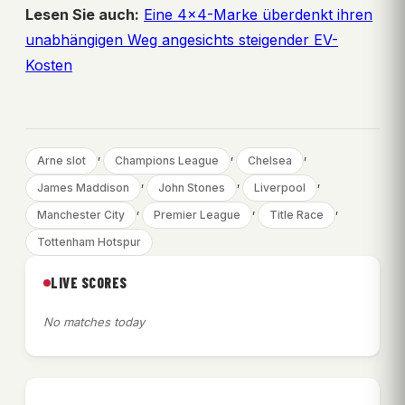
Lesen Sie auch:
Eine 4×4-Marke überdenkt ihren
unabhängigen Weg angesichts steigender EV-
Kosten
, 
, 
, 
Arne slot
Champions League
Chelsea
, 
, 
, 
James Maddison
John Stones
Liverpool
, 
, 
, 
Manchester City
Premier League
Title Race
Tottenham Hotspur
LIVE SCORES
No matches today