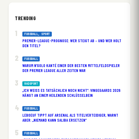
TRENDING
FUSSBALL
, 
SPORT
PREMIER-LEAGUE-PROGNOSE: WER STEIGT AB – UND WER HOLT
DEN TITEL?
FUSSBALL
WARUM N’GOLO KANTÉ EINER DER BESTEN MITTELFELDSPIELER
DER PREMIER LEAGUE ALLER ZEITEN WAR
RADSPORT
„ICH WEISS ES TATSÄCHLICH NOCH NICHT“: VINGEGAARDS 2026 H
ÄNGT AN EINEM HEILENDEN SCHLÜSSELBEIN
FUSSBALL
LEBOEUF TIPPT AUF ARSENAL ALS TITELVERTEIDIGER, WARNT
ABER: „NIEMAND KANN SALIBA ERSETZEN“
FUSSBALL