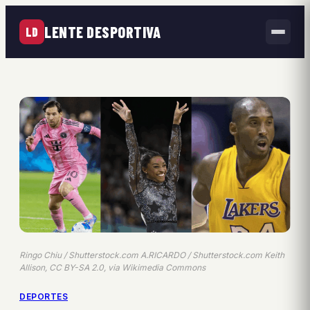
LENTE DESPORTIVA
LD
Ringo Chiu / Shutterstock.com A.RICARDO / Shutterstock.com Keith
Allison, CC BY-SA 2.0, via Wikimedia Commons
DEPORTES