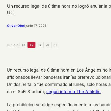
Un recurso legal de última hora no logró anular la
UU.
Oliver Obel
·
junio 17, 2026
READ IN:
EN
ES
FR
DE
PT
Un recurso legal de última hora en Los Ángeles no log
aficionados llevar banderas iraníes prerrevoluciona
Unidos. El fallo fue confirmado el lunes, solo horas
en el SoFi Stadium,
según informa The Athletic
.
La prohibición se dirige específicamente a las band