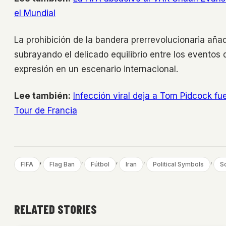
el Mundial
La prohibición de la bandera prerrevolucionaria añad
subrayando el delicado equilibrio entre los eventos d
expresión en un escenario internacional.
Lee también:
Infección viral deja a Tom Pidcock fu
Tour de Francia
, 
, 
, 
, 
, 
FIFA
Flag Ban
Fútbol
Iran
Political Symbols
S
RELATED STORIES