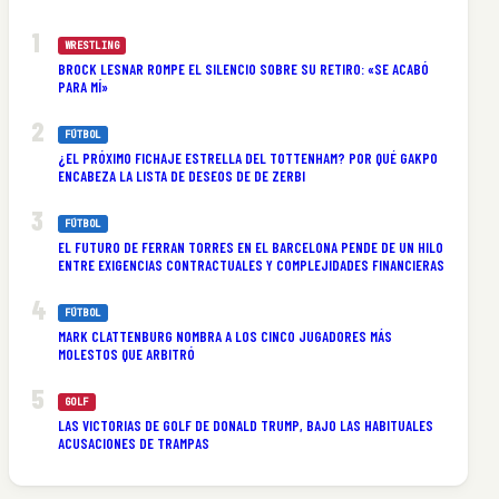
WRESTLING
BROCK LESNAR ROMPE EL SILENCIO SOBRE SU RETIRO: «SE ACABÓ
PARA MÍ»
FÚTBOL
¿EL PRÓXIMO FICHAJE ESTRELLA DEL TOTTENHAM? POR QUÉ GAKPO
ENCABEZA LA LISTA DE DESEOS DE DE ZERBI
FÚTBOL
EL FUTURO DE FERRAN TORRES EN EL BARCELONA PENDE DE UN HILO
ENTRE EXIGENCIAS CONTRACTUALES Y COMPLEJIDADES FINANCIERAS
FÚTBOL
MARK CLATTENBURG NOMBRA A LOS CINCO JUGADORES MÁS
MOLESTOS QUE ARBITRÓ
GOLF
LAS VICTORIAS DE GOLF DE DONALD TRUMP, BAJO LAS HABITUALES
ACUSACIONES DE TRAMPAS