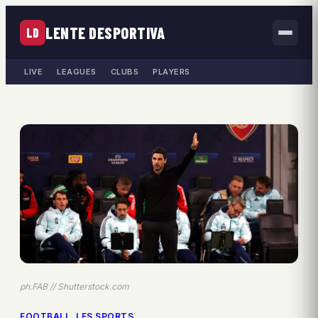
LENTE DESPORTIVA
LD
LIVE
LEAGUES
CLUBS
PLAYERS
ph.FAB // Shutterstock.com
FOOTBALL
, 
LES SPORTS