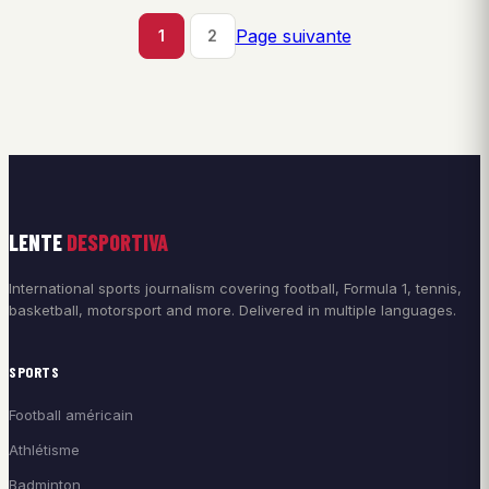
Page suivante
1
2
LENTE
DESPORTIVA
International sports journalism covering football, Formula 1, tennis,
basketball, motorsport and more. Delivered in multiple languages.
SPORTS
Football américain
Athlétisme
Badminton