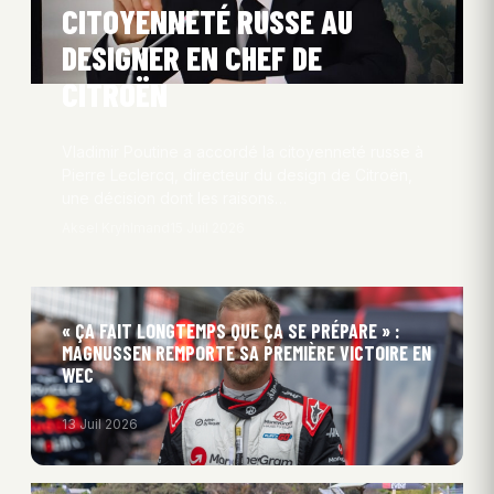
CITOYENNETÉ RUSSE AU
DESIGNER EN CHEF DE
CITROËN
Vladimir Poutine a accordé la citoyenneté russe à
Pierre Leclercq, directeur du design de Citroën,
une décision dont les raisons…
Aksel Kryhlmand
15 Juil 2026
« ÇA FAIT LONGTEMPS QUE ÇA SE PRÉPARE » :
MAGNUSSEN REMPORTE SA PREMIÈRE VICTOIRE EN
WEC
13 Juil 2026