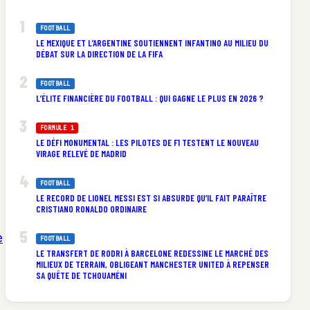
FOOTBALL
LE MEXIQUE ET L’ARGENTINE SOUTIENNENT INFANTINO AU MILIEU DU
DÉBAT SUR LA DIRECTION DE LA FIFA
FOOTBALL
L’ÉLITE FINANCIÈRE DU FOOTBALL : QUI GAGNE LE PLUS EN 2026 ?
FORMULE 1
LE DÉFI MONUMENTAL : LES PILOTES DE F1 TESTENT LE NOUVEAU
VIRAGE RELEVÉ DE MADRID
,
FOOTBALL
LE RECORD DE LIONEL MESSI EST SI ABSURDE QU’IL FAIT PARAÎTRE
CRISTIANO RONALDO ORDINAIRE
e
FOOTBALL
LE TRANSFERT DE RODRI À BARCELONE REDESSINE LE MARCHÉ DES
MILIEUX DE TERRAIN, OBLIGEANT MANCHESTER UNITED À REPENSER
SA QUÊTE DE TCHOUAMÉNI