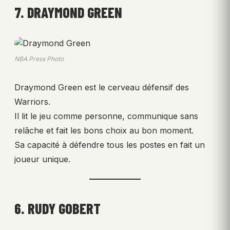
7. DRAYMOND GREEN
NBA Press Photo
Draymond Green est le cerveau défensif des
Warriors.
Il lit le jeu comme personne, communique sans
relâche et fait les bons choix au bon moment.
Sa capacité à défendre tous les postes en fait un
joueur unique.
6. RUDY GOBERT