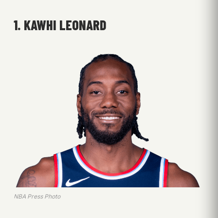
1. KAWHI LEONARD
NBA Press Photo