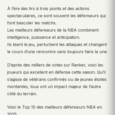
À l’ère des tirs à trois points et des actions
spectaculaires, ce sont souvent les défenseurs qui
font basculer les matchs.
Les meilleurs défenseurs de la NBA combinent
intelligence, puissance et anticipation.
Ils lisent le jeu, perturbent les attaques et changent
le cours d’une rencontre sans toujours faire la une.
D’après des milliers de votes sur Ranker, voici les
joueurs qui excellent en défense cette saison. Qu’il
s’agisse de vétérans confirmés ou de jeunes étoiles
montantes, tous ont un impact majeur de l’autre
côté du terrain.
Voici le Top 10 des meilleurs défenseurs NBA en
2025.