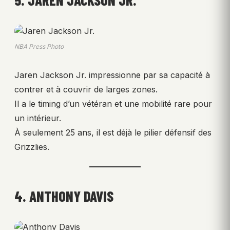
5. JAREN JACKSON JR.
NBA Press Photo
Jaren Jackson Jr. impressionne par sa capacité à
contrer et à couvrir de larges zones.
Il a le timing d’un vétéran et une mobilité rare pour
un intérieur.
À seulement 25 ans, il est déjà le pilier défensif des
Grizzlies.
4. ANTHONY DAVIS