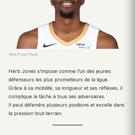
NBA Press Photo
Herb Jones s’impose comme l’un des jeunes
défenseurs les plus prometteurs de la ligue.
Grâce à sa mobilité, sa longueur et ses réflexes, il
complique la tâche à tous ses adversaires.
Il peut défendre plusieurs positions et excelle dans
la pression tout-terrain.