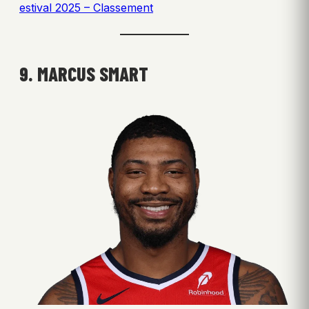
estival 2025 – Classement
9. MARCUS SMART