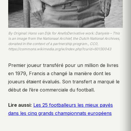
By Original: Hans van Dijk for AnefoDerivative work: Danyele – This
is an image from the Nationaal Archief, the Dutch National Archives,
donated in the context of a partnership program., CC0,
https://commons.wikimedia.org/w/index.php?curid=60130043
Premier joueur transféré pour un million de livres
en 1979, Francis a changé la manière dont les
joueurs étaient évalués. Son transfert a marqué le
début de l’ère commerciale du football.
Lire aussi:
Les 25 footballeurs les mieux payés
dans les cinq grands championnats européens