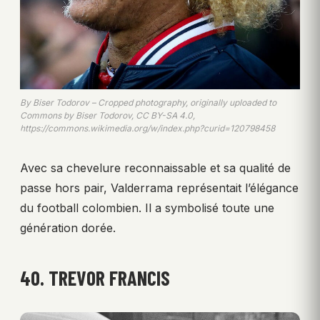
By Biser Todorov – Cropped photography, originally uploaded to
Commons by Biser Todorov, CC BY-SA 4.0,
https://commons.wikimedia.org/w/index.php?curid=120798458
Avec sa chevelure reconnaissable et sa qualité de
passe hors pair, Valderrama représentait l’élégance
du football colombien. Il a symbolisé toute une
génération dorée.
40. TREVOR FRANCIS