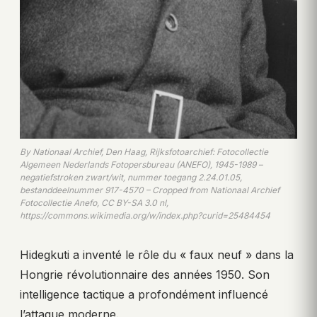
By Nationaal Archief, Den Haag, Rijksfotoarchief: Fotocollectie
Algemeen Nederlands Fotopersbureau (ANEFO), 1945-1989 –
negatiefstroken zwart/wit, nummer toegang 2.24.01.05,
bestanddeelnummer 917-4570 – Cropped from Nationaal Archief
Fotocollectie Anefo, CC BY-SA 3.0 nl,
https://commons.wikimedia.org/w/index.php?curid=25484454
Hidegkuti a inventé le rôle du « faux neuf » dans la
Hongrie révolutionnaire des années 1950. Son
intelligence tactique a profondément influencé
l’attaque moderne.