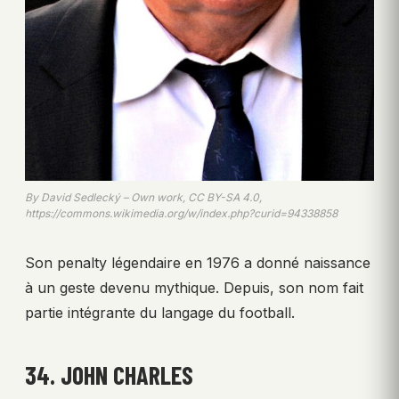
By David Sedlecký – Own work, CC BY-SA 4.0,
https://commons.wikimedia.org/w/index.php?curid=94338858
Son penalty légendaire en 1976 a donné naissance
à un geste devenu mythique. Depuis, son nom fait
partie intégrante du langage du football.
34. JOHN CHARLES