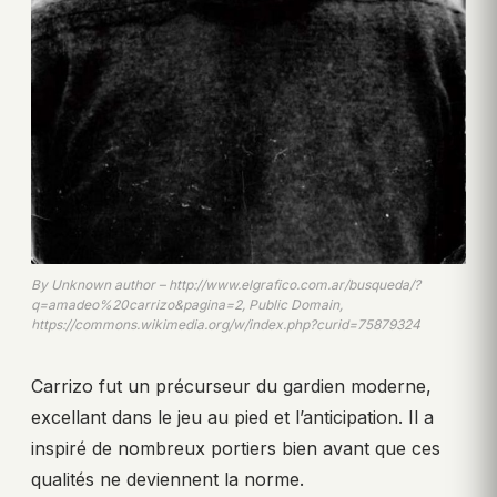
By Unknown author – http://www.elgrafico.com.ar/busqueda/?
q=amadeo%20carrizo&pagina=2, Public Domain,
https://commons.wikimedia.org/w/index.php?curid=75879324
Carrizo fut un précurseur du gardien moderne,
excellant dans le jeu au pied et l’anticipation. Il a
inspiré de nombreux portiers bien avant que ces
qualités ne deviennent la norme.