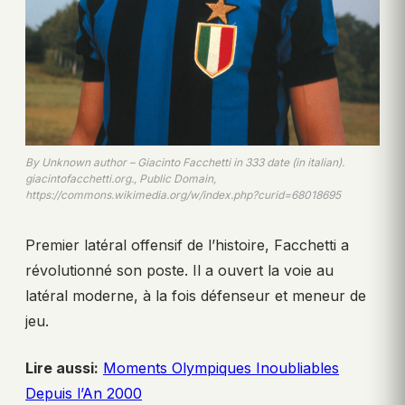
By Unknown author – Giacinto Facchetti in 333 date (in italian).
giacintofacchetti.org., Public Domain,
https://commons.wikimedia.org/w/index.php?curid=68018695
Premier latéral offensif de l’histoire, Facchetti a
révolutionné son poste. Il a ouvert la voie au
latéral moderne, à la fois défenseur et meneur de
jeu.
Lire aussi:
Moments Olympiques Inoubliables
Depuis l’An 2000