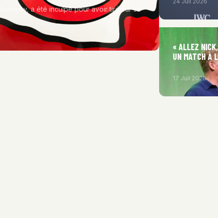
24 Juil 2026
 Bieniemy, a été inculpé pour avoir tiré sur sa
« ALLEZ NICK
UN MATCH À 
17 Juil 2026