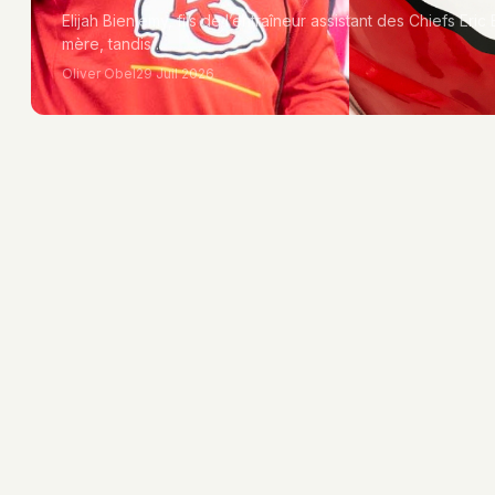
Elijah Bieniemy, fils de l’entraîneur assistant des Chiefs Eric
mère, tandis…
Oliver Obel
29 Juil 2026