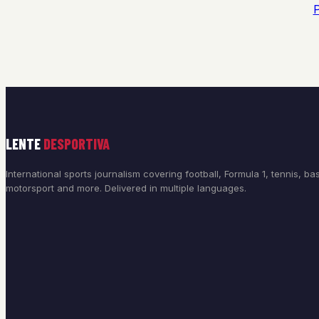
LENTE
DESPORTIVA
International sports journalism covering football, Formula 1, tennis, bas
motorsport and more. Delivered in multiple languages.