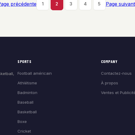
Page précédente
Page suivan
1
2
3
4
5
SPORTS
COMPANY
Football américain
Contactez-nous
ketball,
Athlétisme
À propos
Badminton
Ventes et Publicit
Baseball
Basketball
Boxe
Cricket