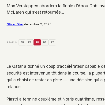
Max Verstappen abordera la finale d’Abou Dabi avec 
McLaren qui s’est retournée…
Oliver Obel
·
décembre 2, 2025
READ IN:
EN
ES
FR
DE
PT
Le Qatar a donné un coup d’accélérateur capable de b
sécurité est intervenue tôt dans la course, la plupa
qui a choisi de rester en piste — une décision qui
relance.
Piastri a terminé deuxième et Norris quatrième, res