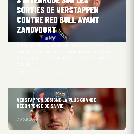
SORTIES DE VERSTAPPEN
CONTRE RED BULL AVANT
ZANDVOORT
Christijan Albers, habituellement l’une des voix
néerlandaises les plus indulgentes envers Max
Verstappen, a publiquement critiqué la manière
dont le…
Emil Martesen
7 Août 2026
VERSTAPPEN DÉSIGNE LA PLUS GRANDE
RÉCOMPENSE DE SA VIE
7 Août 2026