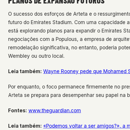
PLANOS DE EXPANSÃO FUTUROS
O sucesso dos esforços de Arteta e o ressurgimen
futuro do Emirates Stadium. Com uma capacidade a
está explorando planos para expandir o Emirates S
negociações com a Populous, a empresa de arquitet
remodelação significativa, no entanto, poderia po
Wembley ou outro local.
Leia também:
Wayne Rooney pede que Mohamed Sala
Por enquanto, o foco permanece firmemente no pre
Arteta se prepara para desempenhar seu papel na b
Fontes:
www.theguardian.com
Leia também:
«Podemos voltar a ser amigos?», a m