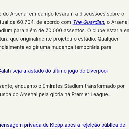
to do Arsenal em campo levaram a discussões sobre o
tual de 60.704, de acordo com
The Guardian
, o Arsenal
tadium para além de 70.000 assentos. O clube estaria e
ura que originalmente projetou o estádio. Qualquer
tencialmente exigir uma mudança temporária para
h seja afastado do último jogo do Liverpool
sente, enquanto o Emirates Stadium transformado por
usca do Arsenal pela glória na Premier League.
ensagem privada de Klopp após a rejeição pública de