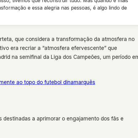
disso, tivemos que reconstruir tudo. Mas quando é mais
ransformação e essa alegria nas pessoas, é algo lindo de
rteta, que considera a transformação da atmosfera no
ivo era recriar a “atmosfera efervescente” que
Madrid na semifinal da Liga dos Campeões, um período e
lmente ao topo do futebol dinamarquês
s destinadas a aprimorar o engajamento dos fãs e