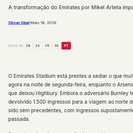
A transformação do Emirates por Mikel Arteta impu
Oliver Obel
·
Maio 18, 2026
READ IN:
EN
ES
FR
DE
PT
O Emirates Stadium está prestes a sediar o que mu
agora na noite de segunda-feira, enquanto o Arsen
que deixou Highbury. Embora o adversário Burnley 
devolvido 1.500 ingressos para a viagem ao norte 
sido sem precedentes, com ingressos supostament
passada.