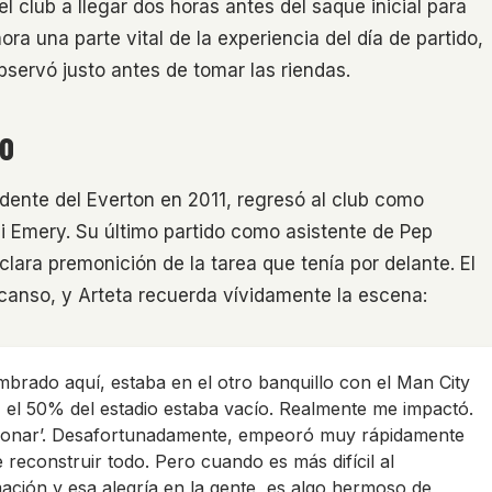
l club a llegar dos horas antes del saque inicial para
ora una parte vital de la experiencia del día de partido,
servó justo antes de tomar las riendas.
NO
dente del Everton en 2011, regresó al club como
 Emery. Su último partido como asistente de Pep
lara premonición de la tarea que tenía por delante. El
scanso, y Arteta recuerda vívidamente la escena:
brado aquí, estaba en el otro banquillo con el Man City
n… el 50% del estadio estaba vacío. Realmente me impactó.
ncionar’. Desafortunadamente, empeoró muy rápidamente
reconstruir todo. Pero cuando es más difícil al
mación y esa alegría en la gente, es algo hermoso de