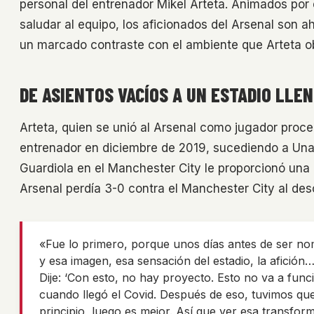
personal del entrenador Mikel Arteta. Animados por e
saludar al equipo, los aficionados del Arsenal son ah
un marcado contraste con el ambiente que Arteta ob
DE ASIENTOS VACÍOS A UN ESTADIO LLE
Arteta, quien se unió al Arsenal como jugador proce
entrenador en diciembre de 2019, sucediendo a Unai
Guardiola en el Manchester City le proporcionó una c
Arsenal perdía 3-0 contra el Manchester City al de
«Fue lo primero, porque unos días antes de ser nom
y esa imagen, esa sensación del estadio, la afició
Dije: ‘Con esto, no hay proyecto. Esto no va a fu
cuando llegó el Covid. Después de eso, tuvimos que 
principio, luego es mejor. Así que ver esa transfor