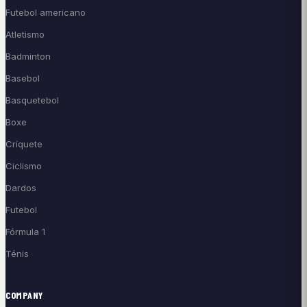
Futebol americano
Atletismo
Badminton
Basebol
Basquetebol
Boxe
Críquete
Ciclismo
Dardos
Futebol
Fórmula 1
Ténis
COMPANY