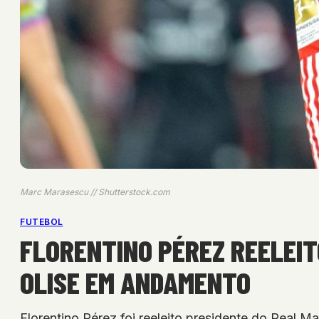
Marc Marasescu // Shutterstock.com
FUTEBOL
FLORENTINO PÉREZ REELEIT
OLISE EM ANDAMENTO
Florentino Pérez foi reeleito presidente do Real 