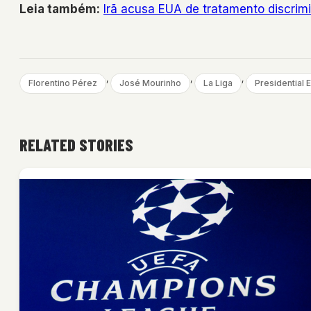
Leia também:
Irã acusa EUA de tratamento discrim
, 
, 
, 
Florentino Pérez
José Mourinho
La Liga
Presidential E
RELATED STORIES