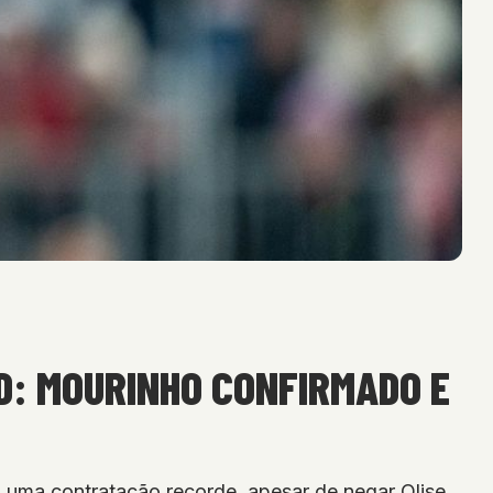
D: MOURINHO CONFIRMADO E
o uma contratação recorde, apesar de negar Olise.