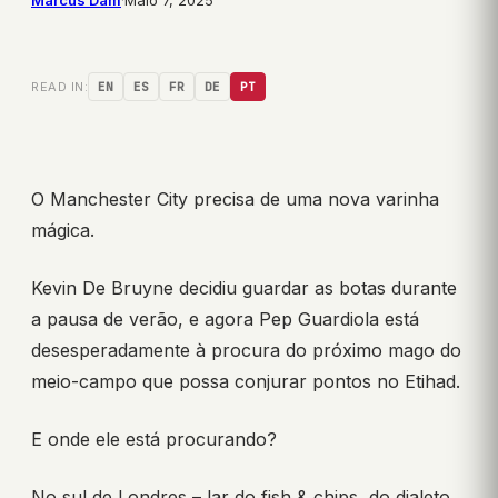
READ IN:
EN
ES
FR
DE
PT
O Manchester City precisa de uma nova varinha
mágica.
Kevin De Bruyne decidiu guardar as botas durante
a pausa de verão, e agora Pep Guardiola está
desesperadamente à procura do próximo mago do
meio-campo que possa conjurar pontos no Etihad.
E onde ele está procurando?
No sul de Londres – lar do fish & chips, do dialeto