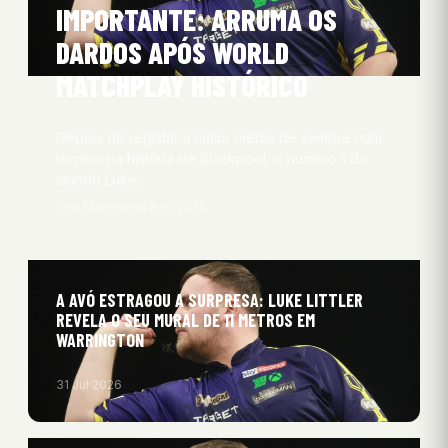
IMPORTANTE: ARRUMA OS
DARDOS APÓS WORLD
MATCHPLAY HISTÓRICO
Depois de registar a maior média de sempre num
torneio na história de Blackpool, o número 1 do
mundo Luke…
Emil Martesen
4 Ago 2026
A AVÓ ESTRAGOU A SURPRESA: LUKE LITTLER
REVELA O SEU MURAL DE 11 METROS EM
WARRINGTON
31 Jul 2026