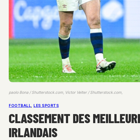
paolo Bona / Shutterstock.com, Victor Velter / Shutterstock.com,
FOOTBALL
, 
LES SPORTS
CLASSEMENT DES MEILLEURE
IRLANDAIS