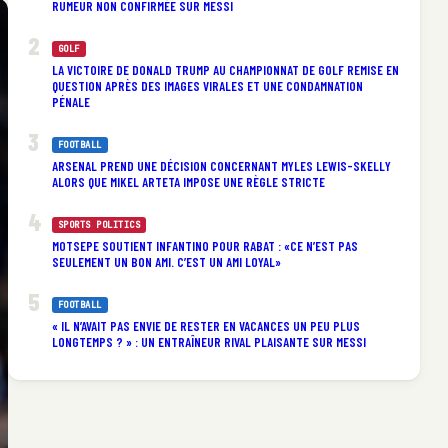
RUMEUR NON CONFIRMÉE SUR MESSI
GOLF
LA VICTOIRE DE DONALD TRUMP AU CHAMPIONNAT DE GOLF REMISE EN
QUESTION APRÈS DES IMAGES VIRALES ET UNE CONDAMNATION
PÉNALE
FOOTBALL
ARSENAL PREND UNE DÉCISION CONCERNANT MYLES LEWIS-SKELLY
ALORS QUE MIKEL ARTETA IMPOSE UNE RÈGLE STRICTE
SPORTS POLITICS
MOTSEPE SOUTIENT INFANTINO POUR RABAT : «CE N’EST PAS
SEULEMENT UN BON AMI. C’EST UN AMI LOYAL»
FOOTBALL
« IL N’AVAIT PAS ENVIE DE RESTER EN VACANCES UN PEU PLUS
LONGTEMPS ? » : UN ENTRAÎNEUR RIVAL PLAISANTE SUR MESSI