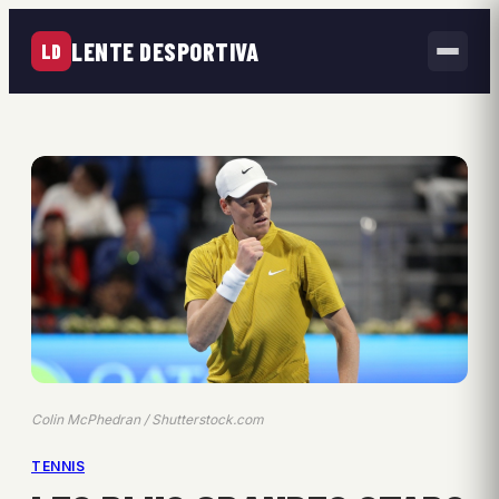
LENTE DESPORTIVA
LD
Colin McPhedran / Shutterstock.com
TENNIS