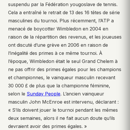
suspendu par la Fédération yougoslave de tennis.
Cela a entraîné le retrait de 13 des 16 têtes de série
masculines du tournoi. Plus récemment, l’ATP a
menacé de boycotter Wimbledon en 2004 en
raison de la répartition des revenus, et les joueuses
ont discuté d’une grève en 2006 en raison de
l’inégalité des primes à ce même tournoi. À
l’époque, Wimbledon était le seul Grand Chelem à
ne pas offrir des primes égales pour les champions
et championnes, le vainqueur masculin recevant
30 000 £ de plus que la championne féminine,
selon le
Sunday People
. L’ancien vainqueur
masculin John McEnroe est intervenu, déclarant :
« S’ils doivent jouer le tournoi pendant les mêmes
deux semaines, alors il ne fait aucun doute qu’ils
devraient avoir des primes égales. »