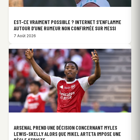
EST-CE VRAIMENT POSSIBLE ? INTERNET S’ENFLAMME
AUTOUR D’UNE RUMEUR NON CONFIRMÉE SUR MESSI
7 Août 2026
ARSENAL PREND UNE DÉCISION CONCERNANT MYLES
LEWIS-SKELLY ALORS QUE MIKEL ARTETA IMPOSE UNE
RÈGLE STRICTE