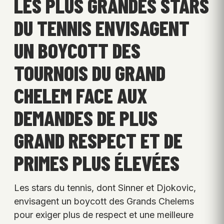
LES PLUS GRANDES STARS
DU TENNIS ENVISAGENT
UN BOYCOTT DES
TOURNOIS DU GRAND
CHELEM FACE AUX
DEMANDES DE PLUS
GRAND RESPECT ET DE
PRIMES PLUS ÉLEVÉES
Les stars du tennis, dont Sinner et Djokovic,
envisagent un boycott des Grands Chelems
pour exiger plus de respect et une meilleure