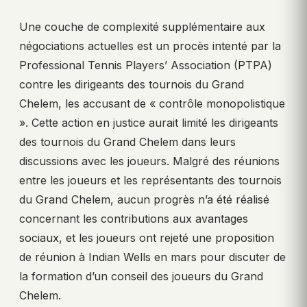
Une couche de complexité supplémentaire aux
négociations actuelles est un procès intenté par la
Professional Tennis Players’ Association (PTPA)
contre les dirigeants des tournois du Grand
Chelem, les accusant de « contrôle monopolistique
». Cette action en justice aurait limité les dirigeants
des tournois du Grand Chelem dans leurs
discussions avec les joueurs. Malgré des réunions
entre les joueurs et les représentants des tournois
du Grand Chelem, aucun progrès n’a été réalisé
concernant les contributions aux avantages
sociaux, et les joueurs ont rejeté une proposition
de réunion à Indian Wells en mars pour discuter de
la formation d’un conseil des joueurs du Grand
Chelem.