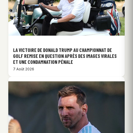
LA VICTOIRE DE DONALD TRUMP AU CHAMPIONNAT DE
GOLF REMISE EN QUESTION APRÈS DES IMAGES VIRALES
ET UNE CONDAMNATION PÉNALE
7 Août 2026