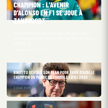
CHAMPION : L’AVENIR
D’ALONSO EN F1 SE JOUE À
ZANDVOORT
Fernando Alonso devrait arrêter ses plans pour
2027 autour du Grand Prix des Pays-Bas du 21 au
23 août, et…
Emil Martesen
7 Août 2026
BINOTTO DÉVOILE SON PLAN POUR FAIRE D’AUDI LE
CHAMPION DU MONDE DE FORMULE 1 D’ICI 2030
4 Août 2026