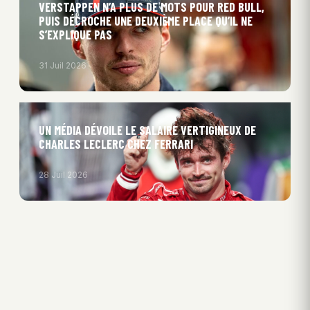
VERSTAPPEN N’A PLUS DE MOTS POUR RED BULL,
PUIS DÉCROCHE UNE DEUXIÈME PLACE QU’IL NE
S’EXPLIQUE PAS
31 Juil 2026
UN MÉDIA DÉVOILE LE SALAIRE VERTIGINEUX DE
CHARLES LECLERC CHEZ FERRARI
28 Juil 2026