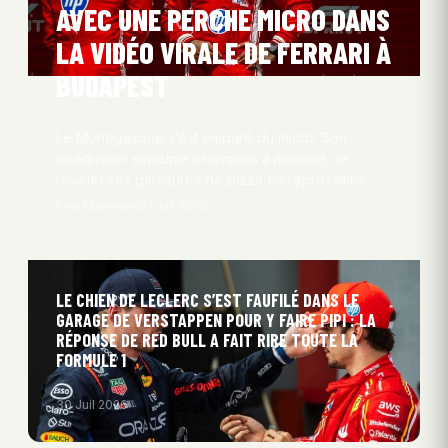
AVEC UNE PERCHE MICRO DANS
LA VIDÉO VIRALE DE FERRARI À
BUDAPEST
Le Monégasque s’est emparé du micro. Son
coéquipier septuple champion a menacé de
révéler ses garnitures de pizza en représailles.
Emil Martesen
31 Juil 2026
LE CHIEN DE LECLERC S’EST FAUFILÉ DANS LE
GARAGE DE VERSTAPPEN POUR Y FAIRE PIPI : LA
RÉPONSE DE RED BULL A FAIT RIRE TOUTE LA
FORMULE 1
30 Juil 2026