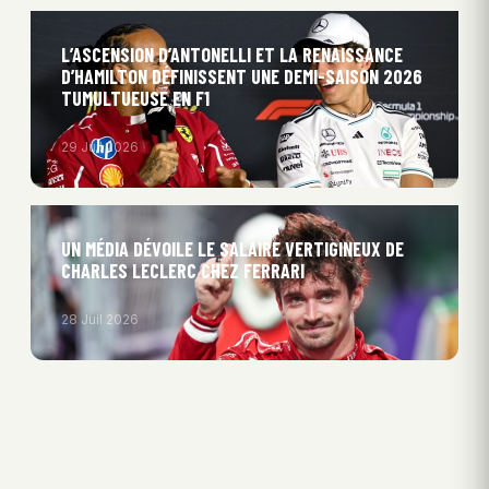
L’ASCENSION D’ANTONELLI ET LA RENAISSANCE
D’HAMILTON DÉFINISSENT UNE DEMI-SAISON 2026
TUMULTUEUSE EN F1
29 Juil 2026
UN MÉDIA DÉVOILE LE SALAIRE VERTIGINEUX DE
CHARLES LECLERC CHEZ FERRARI
28 Juil 2026